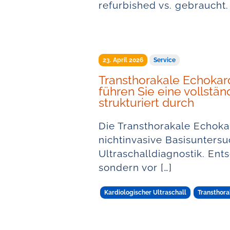
refurbished vs. gebrauch
23. April 2026
Service
Transthorakale Echokardi
führen Sie eine vollst
strukturiert durch
Die Transthorakale Echokar
nichtinvasive Basisunters
Ultraschalldiagnostik. Ents
sondern vor […]
Kardiologischer Ultraschall
Transthora