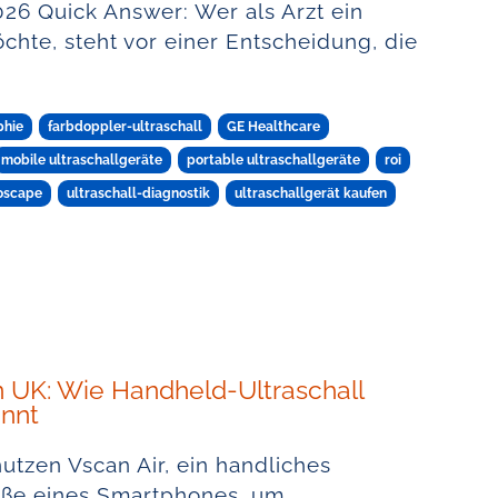
026 Quick Answer: Wer als Arzt ein
chte, steht vor einer Entscheidung, die
phie
farbdoppler-ultraschall
GE Healthcare
mobile ultraschallgeräte
portable ultraschallgeräte
roi
oscape
ultraschall-diagnostik
ultraschallgerät kaufen
n UK: Wie Handheld-Ultraschall
ennt
tzen Vscan Air, ein handliches
röße eines Smartphones, um