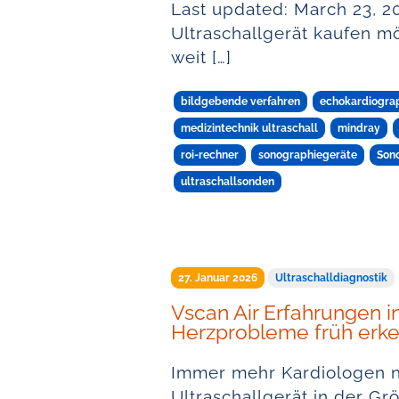
Last updated: March 23, 2
Ultraschallgerät kaufen mö
weit […]
bildgebende verfahren
echokardiogra
medizintechnik ultraschall
mindray
roi-rechner
sonographiegeräte
Son
ultraschallsonden
27. Januar 2026
Ultraschalldiagnostik
Vscan Air Erfahrungen i
Herzprobleme früh erk
Immer mehr Kardiologen nu
Ultraschallgerät in der G