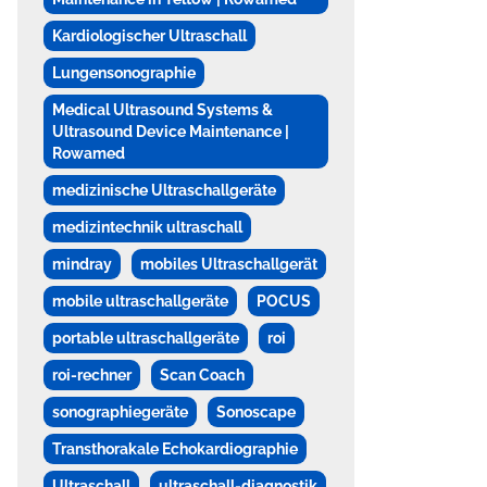
Kardiologischer Ultraschall
Lungensonographie
Medical Ultrasound Systems &
Ultrasound Device Maintenance |
Rowamed
medizinische Ultraschallgeräte
medizintechnik ultraschall
mindray
mobiles Ultraschallgerät
mobile ultraschallgeräte
POCUS
portable ultraschallgeräte
roi
roi-rechner
Scan Coach
sonographiegeräte
Sonoscape
Transthorakale Echokardiographie
Ultraschall
ultraschall-diagnostik