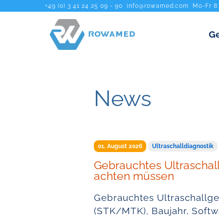
+49 (0) 3 41 24 25 09 - 90
info@rowamed.com
Mo-Fr 8
Ge
News
01. August 2026
Ultraschalldiagnostik
Gebrauchtes Ultraschall
achten müssen
Gebrauchtes Ultraschallge
(STK/MTK), Baujahr, Softw