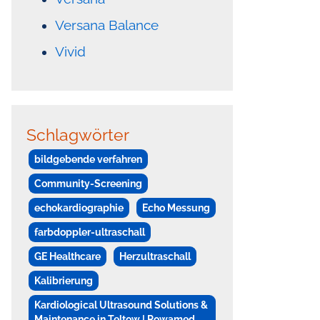
Versana Balance
Vivid
Schlagwörter
bildgebende verfahren
Community-Screening
echokardiographie
Echo Messung
farbdoppler-ultraschall
GE Healthcare
Herzultraschall
Kalibrierung
Kardiological Ultrasound Solutions &
Maintenance in Teltow | Rowamed