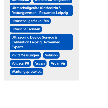
Ultraschallgeräte für Medizin &
Rettungswesen - Rowamed Leipzig
ultraschallgerät kaufen
ultraschallsonden
Ultrasound Device Service &
Calibration Leipzig | Rowamed
Experts
Vivid Messungen
Voluson
Voluson P8
Vscan
Vscan Air
Wartungsprotokoll