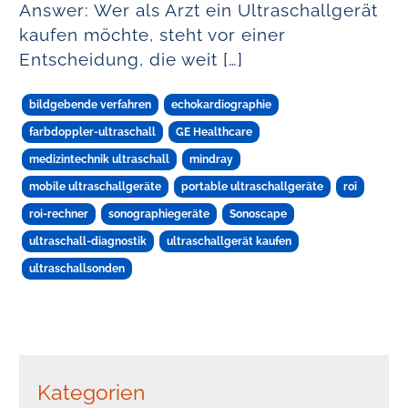
Answer: Wer als Arzt ein Ultraschallgerät
kaufen möchte, steht vor einer
Entscheidung, die weit […]
bildgebende verfahren
echokardiographie
farbdoppler-ultraschall
GE Healthcare
medizintechnik ultraschall
mindray
mobile ultraschallgeräte
portable ultraschallgeräte
roi
roi-rechner
sonographiegeräte
Sonoscape
ultraschall-diagnostik
ultraschallgerät kaufen
ultraschallsonden
Kategorien