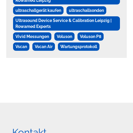
Rowamed Leipzig
ultraschallgerät kaufen
ultraschallsonden
Ultrasound Device Service & Calibration Leipzig |
Rowamed Experts
Vivid Messungen
Voluson
Voluson P8
Vscan
Vscan Air
Wartungsprotokoll
Kontakt