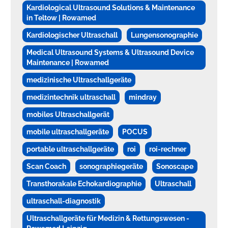
Kardiological Ultrasound Solutions & Maintenance
in Teltow | Rowamed
Kardiologischer Ultraschall
Lungensonographie
Medical Ultrasound Systems & Ultrasound Device
Maintenance | Rowamed
medizinische Ultraschallgeräte
medizintechnik ultraschall
mindray
mobiles Ultraschallgerät
mobile ultraschallgeräte
POCUS
portable ultraschallgeräte
roi
roi-rechner
Scan Coach
sonographiegeräte
Sonoscape
Transthorakale Echokardiographie
Ultraschall
ultraschall-diagnostik
Ultraschallgeräte für Medizin & Rettungswesen -