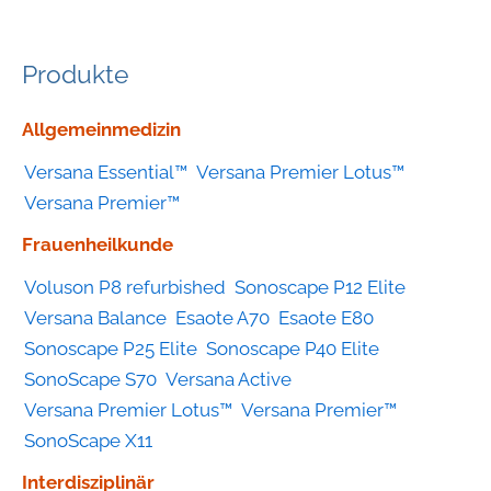
Produkte
Geräte
Allgemeinmedizin
nach
Versana Essential™
Versana Premier Lotus™
Kategorie
Versana Premier™
Frauenheilkunde
Voluson P8 refurbished
Sonoscape P12 Elite
Versana Balance
Esaote A70
Esaote E80
Sonoscape P25 Elite
Sonoscape P40 Elite
SonoScape S70
Versana Active
Versana Premier Lotus™
Versana Premier™
SonoScape X11
Interdisziplinär