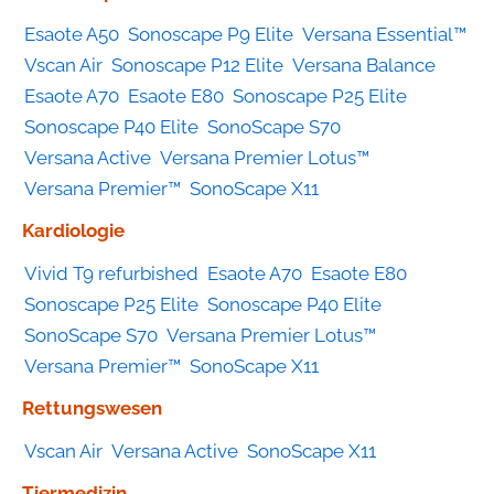
Esaote A50
Sonoscape P9 Elite
Versana Essential™
Vscan Air
Sonoscape P12 Elite
Versana Balance
Esaote A70
Esaote E80
Sonoscape P25 Elite
Sonoscape P40 Elite
SonoScape S70
Versana Active
Versana Premier Lotus™
Versana Premier™
SonoScape X11
Kardiologie
Vivid T9 refurbished
Esaote A70
Esaote E80
Sonoscape P25 Elite
Sonoscape P40 Elite
SonoScape S70
Versana Premier Lotus™
Versana Premier™
SonoScape X11
Rettungswesen
Vscan Air
Versana Active
SonoScape X11
Tiermedizin