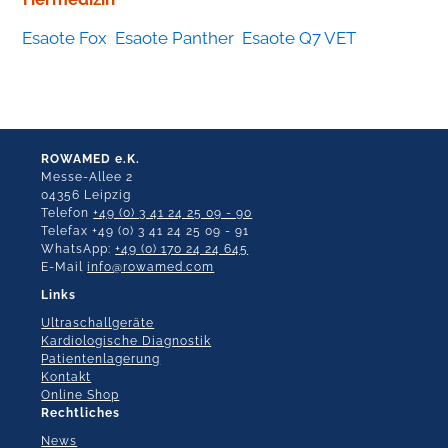
Esaote Fox
Esaote Panther
Esaote Q7 VET
ROWAMED e.K.
Messe-Allee 2
04356 Leipzig
Telefon
+49 (0) 3 41 24 25 09 - 90
Telefax +49 (0) 3 41 24 25 09 - 91
WhatsApp:
+49 (0) 170 24 24 645
E-Mail
info@rowamed.com
Links
Ultraschallgeräte
Kardiologische Diagnostik
Patientenlagerung
Kontakt
Online Shop
Rechtliches
News