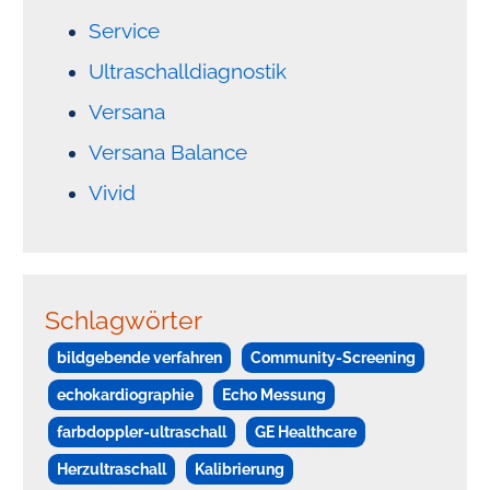
Service
Ultraschalldiagnostik
Versana
Versana Balance
Vivid
Schlagwörter
bildgebende verfahren
Community-Screening
echokardiographie
Echo Messung
farbdoppler-ultraschall
GE Healthcare
Herzultraschall
Kalibrierung