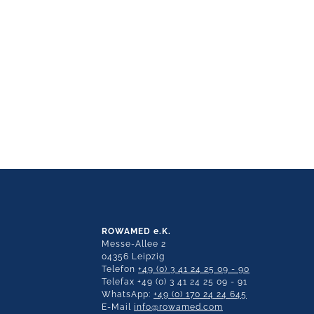
ROWAMED e.K.
Messe-Allee 2
04356 Leipzig
Telefon
+49 (0) 3 41 24 25 09 - 90
Telefax +49 (0) 3 41 24 25 09 - 91
WhatsApp:
+49 (0) 170 24 24 645
E-Mail
info@rowamed.com