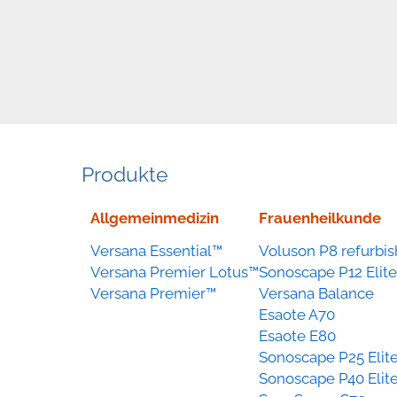
Produkte
Geräte
Allgemeinmedizin
Frauenheilkunde
nach
Versana Essential™
Voluson P8 refurbi
Kategorie
Versana Premier Lotus™
Sonoscape P12 Elite
Versana Premier™
Versana Balance
Esaote A70
Esaote E80
Sonoscape P25 Elit
Sonoscape P40 Elit