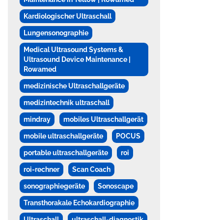
Kardiologischer Ultraschall
Lungensonographie
Medical Ultrasound Systems &
Ultrasound Device Maintenance |
Rowamed
medizinische Ultraschallgeräte
medizintechnik ultraschall
mindray
mobiles Ultraschallgerät
mobile ultraschallgeräte
POCUS
portable ultraschallgeräte
roi
roi-rechner
Scan Coach
sonographiegeräte
Sonoscape
Transthorakale Echokardiographie
Ultraschall
ultraschall-diagnostik