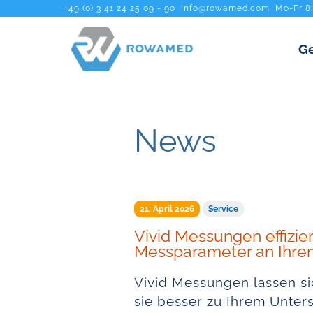
+49 (0) 3 41 24 25 09 - 90
info@rowamed.com
Mo-Fr 8
Ge
News
21. April 2026
Service
Vivid Messungen effizien
Messparameter an Ihre
Vivid Messungen lassen si
sie besser zu Ihrem Unter