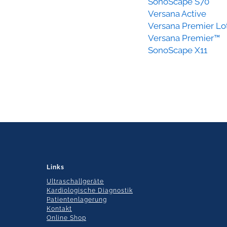
SonoScape S70
Versana Active
Versana Premier Lo
Versana Premier™
SonoScape X11
Links
Ultraschallgeräte
Kardiologische Diagnostik
Patientenlagerung
Kontakt
Online Shop