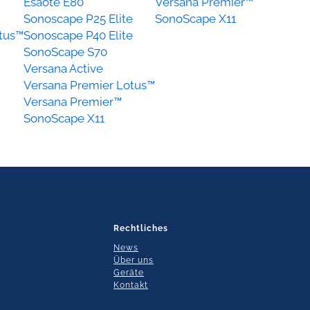
Esaote E80
Versana Premier™
Sonoscape P25 Elite
SonoScape X11
tus™
Sonoscape P40 Elite
SonoScape S70
Versana Active
Versana Premier Lotus™
Versana Premier™
SonoScape X11
Rechtliches
News
Über uns
Geräte
Kontakt