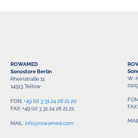
ROWAMED
RO
Son
Sonostore Berlin
W.-
Rheinstraße 11
010
14513 Teltow
FON
FON:
+49 (0) 3 31 24 26 21 20
FAX:
FAX: +49 (0) 3 31 24 26 21 21
MAI
MAIL:
info@rowamed.com