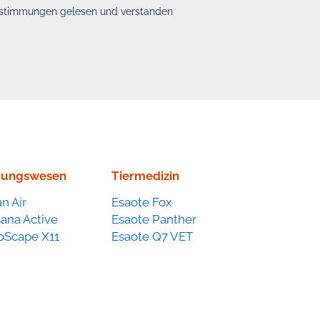
estimmungen gelesen und verstanden
tungswesen
Tiermedizin
n Air
Esaote Fox
ana Active
Esaote Panther
oScape X11
Esaote Q7 VET