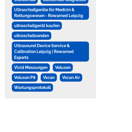
Ultraschallgeräte für Medizin &
Rettungswesen - Rowamed Leipzig
ultraschallgerät kaufen
ultraschallsonden
Ultrasound Device Service &
Calibration Leipzig | Rowamed
Experts
Vivid Messungen
Voluson
Voluson P8
Vscan
Vscan Air
Wartungsprotokoll