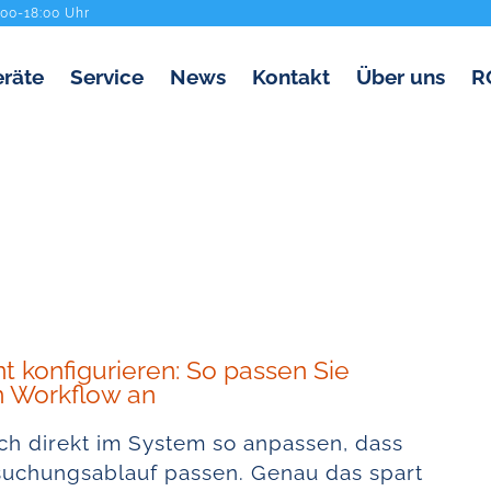
:00-18:00 Uhr
räte
Service
News
Kontakt
Über uns
R
t konfigurieren: So passen Sie
n Workflow an
ch direkt im System so anpassen, dass
suchungsablauf passen. Genau das spart