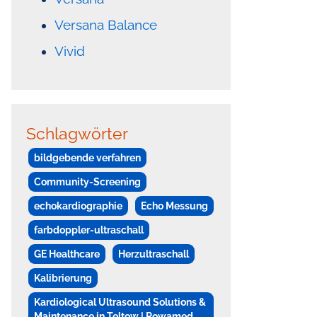
Versana Balance
Vivid
Schlagwörter
bildgebende verfahren
Community-Screening
echokardiographie
Echo Messung
farbdoppler-ultraschall
GE Healthcare
Herzultraschall
Kalibrierung
Kardiological Ultrasound Solutions &
Maintenance in Teltow | Rowamed