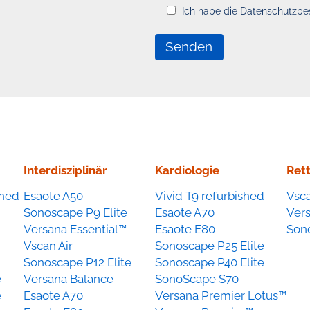
Ich habe die Datenschutzb
Interdisziplinär
Kardiologie
Ret
shed
Esaote A50
Vivid T9 refurbished
Vsca
Sonoscape P9 Elite
Esaote A70
Vers
Versana Essential™
Esaote E80
Son
Vscan Air
Sonoscape P25 Elite
Sonoscape P12 Elite
Sonoscape P40 Elite
e
Versana Balance
SonoScape S70
e
Esaote A70
Versana Premier Lotus™