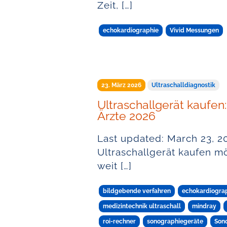
Zeit, […]
echokardiographie
Vivid Messungen
23. März 2026
Ultraschalldiagnostik
Ultraschallgerät kaufen:
Ärzte 2026
Last updated: March 23, 2
Ultraschallgerät kaufen mö
weit […]
bildgebende verfahren
echokardiogra
medizintechnik ultraschall
mindray
roi-rechner
sonographiegeräte
Son