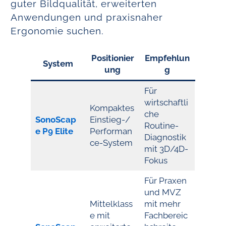
guter Bildqualität, erweiterten
Anwendungen und praxisnaher
Ergonomie suchen.
Positionier
Empfehlun
System
ung
g
Für
wirtschaftli
Kompaktes
che
SonoScap
Einstieg-/
Routine-
e P9 Elite
Performan
Diagnostik
ce-System
mit 3D/4D-
Fokus
Für Praxen
und MVZ
Mittelklass
mit mehr
e mit
Fachbereic