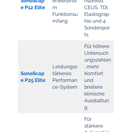
SonoScap
erweiterte
hsbreite,
e P12 Elite
m
CEUS, TDI,
Funktionsu
Elastograp
mfang
hie und 4
Sondenpor
ts
Für höhere
Untersuch
ungszahlen
Leistungss
, mehr
SonoScap
tärkeres
Komfort
e P25 Elite
Performan
und
ce-System
breitere
klinische
Ausstattun
g
Für
stärkere