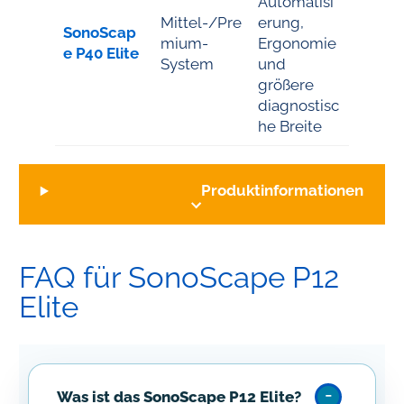
Automatisi
Mittel-/Pre
erung,
SonoScap
mium-
Ergonomie
e P40 Elite
System
und
größere
diagnostisc
he Breite
Produktinformationen
FAQ für SonoScape P12
Elite
Was ist das SonoScape P12 Elite?