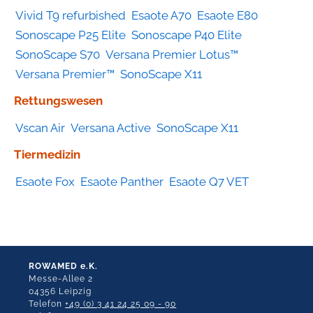
Vivid T9 refurbished
Esaote A70
Esaote E80
Sonoscape P25 Elite
Sonoscape P40 Elite
SonoScape S70
Versana Premier Lotus™
Versana Premier™
SonoScape X11
Rettungswesen
Vscan Air
Versana Active
SonoScape X11
Tiermedizin
Esaote Fox
Esaote Panther
Esaote Q7 VET
ROWAMED e.K.
Messe-Allee 2
04356 Leipzig
Telefon
+49 (0) 3 41 24 25 09 - 90