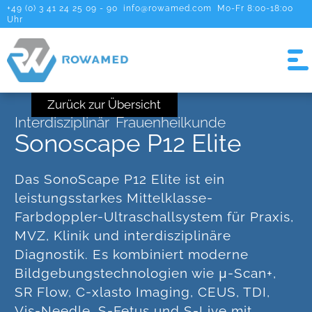
+49 (0) 3 41 24 25 09 - 90
info@rowamed.com
Mo-Fr 8:00-18:00
Uhr
Zurück zur Übersicht
Interdisziplinär
Frauenheilkunde
Sonoscape P12 Elite
Das SonoScape P12 Elite ist ein
leistungsstarkes Mittelklasse-
Farbdoppler-Ultraschallsystem für Praxis,
MVZ, Klinik und interdisziplinäre
Diagnostik. Es kombiniert moderne
Bildgebungstechnologien wie μ-Scan+,
SR Flow, C-xlasto Imaging, CEUS, TDI,
Vis-Needle, S-Fetus und S-Live mit