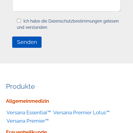
Ich habe die Datenschutzbestimmungen gelesen
und verstanden
Produkte
Geräte
Allgemeinmedizin
nach
Versana Essential™
Versana Premier Lotus™
Kategorie
Versana Premier™
Frauenheilkunde