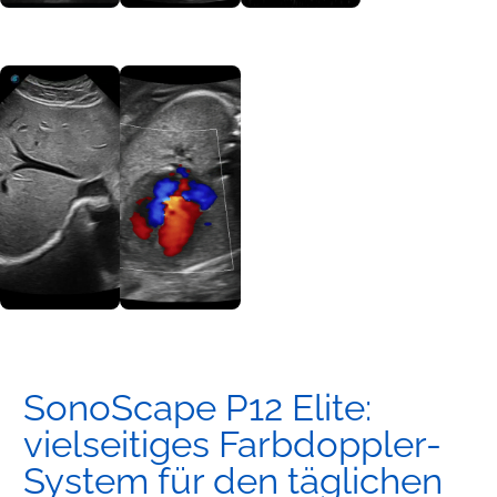
SonoScape P12 Elite:
vielseitiges Farbdoppler-
System für den täglichen