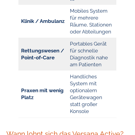
Mobiles System
für mehrere
Klinik / Ambulanz
Räume, Stationen
oder Abteilungen
Portables Gerät
Rettungswesen /
für schnelle
Point-of-Care
Diagnostik nahe
am Patienten
Handliches
System mit
Praxen mit wenig
optionalem
Platz
Gerätewagen
statt großer
Konsole
Wann lohnt sich das Versana Active?