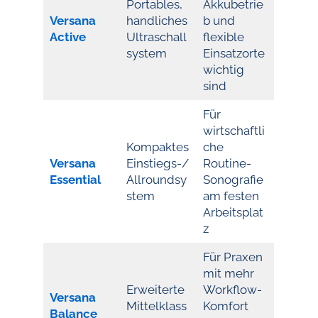
Portables,
Akkubetrie
Versana
handliches
b und
Active
Ultraschall
flexible
system
Einsatzorte
wichtig
sind
Für
wirtschaftli
Kompaktes
che
Versana
Einstiegs-/
Routine-
Essential
Allroundsy
Sonografie
stem
am festen
Arbeitsplat
z
Für Praxen
mit mehr
Erweiterte
Workflow-
Versana
Mittelklass
Komfort
Balance