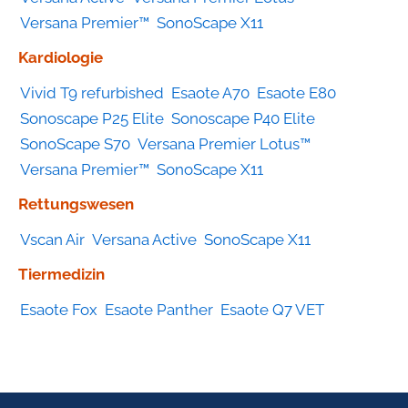
Versana Premier™
SonoScape X11
Kardiologie
Vivid T9 refurbished
Esaote A70
Esaote E80
Sonoscape P25 Elite
Sonoscape P40 Elite
SonoScape S70
Versana Premier Lotus™
Versana Premier™
SonoScape X11
Rettungswesen
Vscan Air
Versana Active
SonoScape X11
Tiermedizin
Esaote Fox
Esaote Panther
Esaote Q7 VET