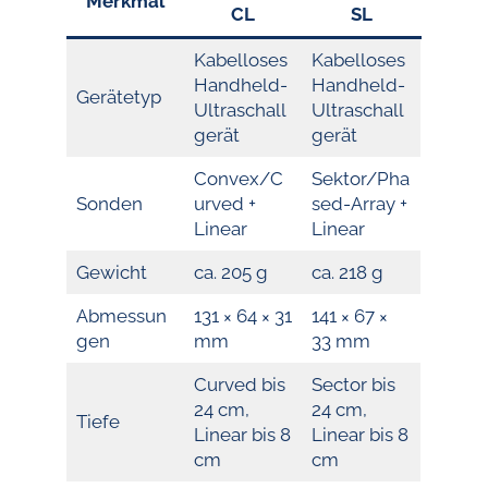
Merkmal
CL
SL
Kabelloses
Kabelloses
Handheld-
Handheld-
Gerätetyp
Ultraschall
Ultraschall
gerät
gerät
Convex/C
Sektor/Pha
Sonden
urved +
sed-Array +
Linear
Linear
Gewicht
ca. 205 g
ca. 218 g
Abmessun
131 × 64 × 31
141 × 67 ×
gen
mm
33 mm
Curved bis
Sector bis
24 cm,
24 cm,
Tiefe
Linear bis 8
Linear bis 8
cm
cm