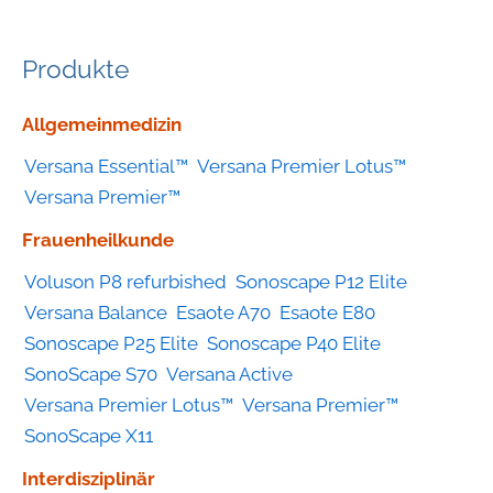
Produkte
Geräte
Allgemeinmedizin
nach
Versana Essential™
Versana Premier Lotus™
Kategorie
Versana Premier™
Frauenheilkunde
Voluson P8 refurbished
Sonoscape P12 Elite
Versana Balance
Esaote A70
Esaote E80
Sonoscape P25 Elite
Sonoscape P40 Elite
SonoScape S70
Versana Active
Versana Premier Lotus™
Versana Premier™
SonoScape X11
Interdisziplinär