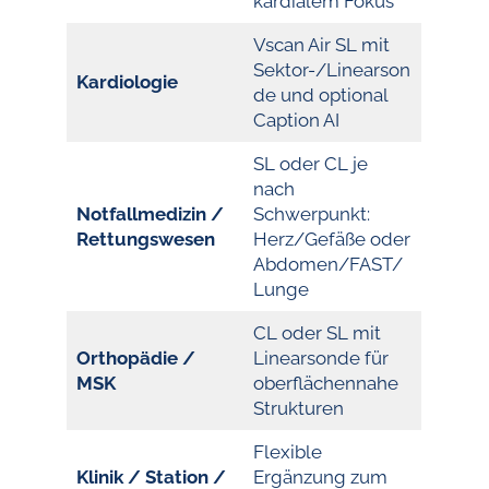
kardialem Fokus
Vscan Air SL mit
Sektor-/Linearson
Kardiologie
de und optional
Caption AI
SL oder CL je
nach
Notfallmedizin /
Schwerpunkt:
Rettungswesen
Herz/Gefäße oder
Abdomen/FAST/
Lunge
CL oder SL mit
Orthopädie /
Linearsonde für
MSK
oberflächennahe
Strukturen
Flexible
Klinik / Station /
Ergänzung zum