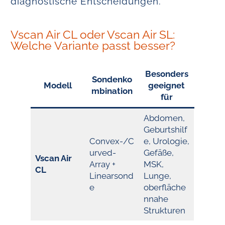
diagnostische Entscheidungen.
Vscan Air CL oder Vscan Air SL:
Welche Variante passt besser?
Besonders
Sondenko
Modell
geeignet
mbination
für
Abdomen,
Geburtshilf
Convex-/C
e, Urologie,
urved-
Gefäße,
Vscan Air
Array +
MSK,
CL
Linearsond
Lunge,
e
oberfläche
nnahe
Strukturen