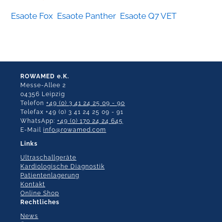
Esaote Fox
Esaote Panther
Esaote Q7 VET
ROWAMED e.K.
Messe-Allee 2
04356 Leipzig
Telefon
+49 (0) 3 41 24 25 09 - 90
Telefax +49 (0) 3 41 24 25 09 - 91
WhatsApp:
+49 (0) 170 24 24 645
E-Mail
info@rowamed.com
Links
Ultraschallgeräte
Kardiologische Diagnostik
Patientenlagerung
Kontakt
Online Shop
Rechtliches
News