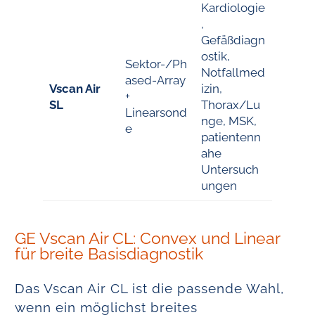
Kardiologie
,
Gefäßdiagn
ostik,
Sektor-/Ph
Notfallmed
ased-Array
Vscan Air
izin,
+
SL
Thorax/Lu
Linearsond
nge, MSK,
e
patientenn
ahe
Untersuch
ungen
GE Vscan Air CL: Convex und Linear
für breite Basisdiagnostik
Das Vscan Air CL ist die passende Wahl,
wenn ein möglichst breites