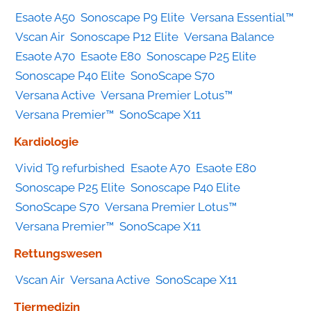
Esaote A50
Sonoscape P9 Elite
Versana Essential™
Vscan Air
Sonoscape P12 Elite
Versana Balance
Esaote A70
Esaote E80
Sonoscape P25 Elite
Sonoscape P40 Elite
SonoScape S70
Versana Active
Versana Premier Lotus™
Versana Premier™
SonoScape X11
Kardiologie
Vivid T9 refurbished
Esaote A70
Esaote E80
Sonoscape P25 Elite
Sonoscape P40 Elite
SonoScape S70
Versana Premier Lotus™
Versana Premier™
SonoScape X11
Rettungswesen
Vscan Air
Versana Active
SonoScape X11
Tiermedizin