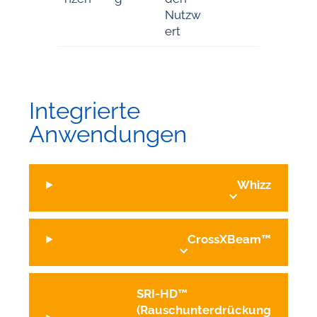
Nutzw
ert
Integrierte
Anwendungen
Whizz
CrossXBeam™
SRI-HD™
(Rauschunterdrückung