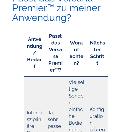
Premier™ zu meiner
Anwendung?
Passt
Anwe
das
Wora
Nächs
ndung
Versa
uf
ter
/
na
achte
Schrit
Bedar
Premi
n?
t
f
er™?
Vielsei
tige
Sonde
n,
einfac
Konfig
Interdi
Ja,
he
uratio
sziplin
sehr
Bedie
n
äre
passe
nung,
prüfen