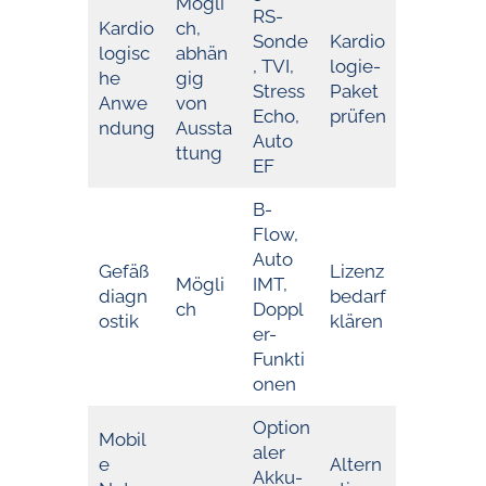
Mögli
RS-
Kardio
ch,
Sonde
Kardio
logisc
abhän
, TVI,
logie-
he
gig
Stress
Paket
Anwe
von
Echo,
prüfen
ndung
Aussta
Auto
ttung
EF
B-
Flow,
Auto
Gefäß
Lizenz
Mögli
IMT,
diagn
bedarf
ch
Doppl
ostik
klären
er-
Funkti
onen
Option
Mobil
aler
e
Altern
Akku-