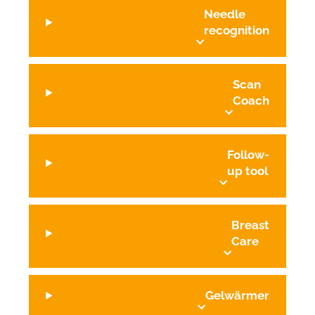
Needle
recognition
Scan
Coach
Follow-
up tool
Breast
Care
Gelwärmer