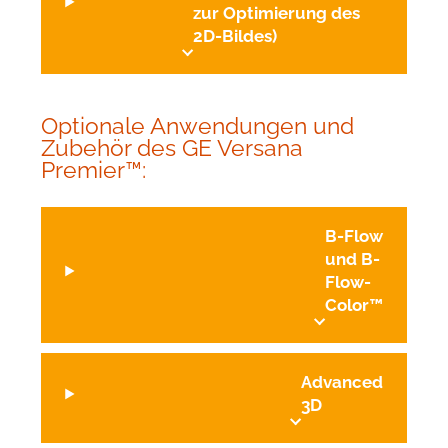
zur Optimierung des
2D-Bildes)
Optionale Anwendungen und
Zubehör des GE Versana
Premier™:
B-Flow
und B-
Flow-
Color™
Advanced
3D