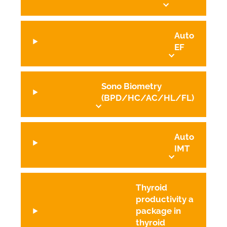
Auto
EF
Sono Biometry
(BPD/HC/AC/HL/FL)
Auto
IMT
Thyroid
productivity a
package in
thyroid