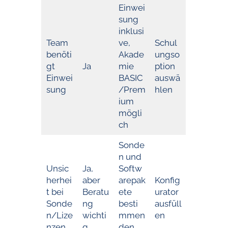
Einwei
sung
inklusi
Team
ve,
Schul
benöti
Akade
ungso
gt
Ja
mie
ption
Einwei
BASIC
auswä
sung
/Prem
hlen
ium
mögli
ch
Sonde
n und
Unsic
Ja,
Softw
herhei
aber
arepak
Konfig
t bei
Beratu
ete
urator
Sonde
ng
besti
ausfüll
n/Lize
wichti
mmen
en
nzen
g
den