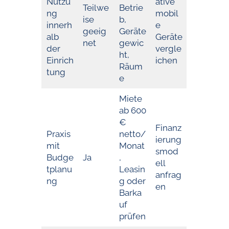
Nutzu
ative
Teilwe
Betrie
ng
mobil
ise
b,
innerh
e
geeig
Geräte
alb
Geräte
net
gewic
der
vergle
ht,
Einrich
ichen
Räum
tung
e
Miete
ab 600
€
Finanz
Praxis
netto/
ierung
mit
Monat
smod
Budge
Ja
,
ell
tplanu
Leasin
anfrag
ng
g oder
en
Barka
uf
prüfen