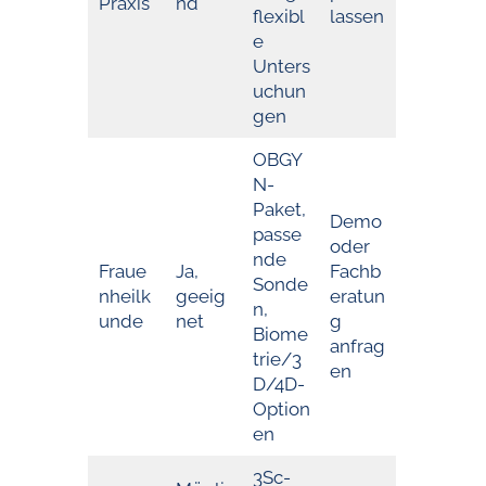
Praxis
nd
flexibl
lassen
e
Unters
uchun
gen
OBGY
N-
Paket,
Demo
passe
oder
nde
Fraue
Ja,
Fachb
Sonde
nheilk
geeig
eratun
n,
unde
net
g
Biome
anfrag
trie/3
en
D/4D-
Option
en
3Sc-