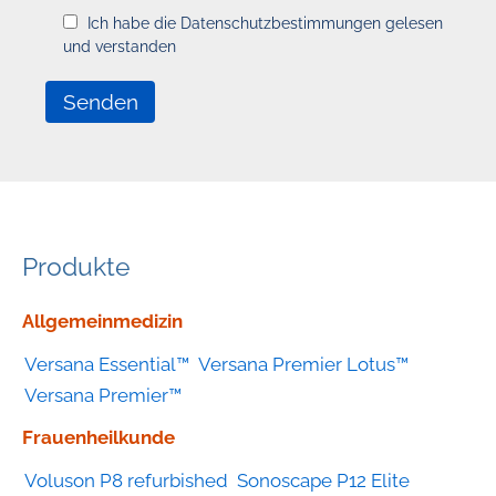
Ich habe die Datenschutzbestimmungen gelesen
und verstanden
Produkte
Geräte
Allgemeinmedizin
nach
Versana Essential™
Versana Premier Lotus™
Kategorie
Versana Premier™
Frauenheilkunde
Voluson P8 refurbished
Sonoscape P12 Elite