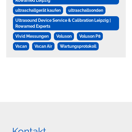
Rowamed Leipzig
ultraschallgerät kaufen
ultraschallsonden
Ultrasound Device Service & Calibration Leipzig |
Rowamed Experts
Vivid Messungen
Voluson
Voluson P8
Vscan
Vscan Air
Wartungsprotokoll
Kontakt