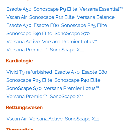
Esaote A50
Sonoscape P9 Elite
Versana Essential™
Vscan Air
Sonoscape P12 Elite
Versana Balance
Esaote A70
Esaote E80
Sonoscape P25 Elite
Sonoscape P40 Elite
SonoScape S70
Versana Active
Versana Premier Lotus™
Versana Premier™
SonoScape X11
Kardiologie
Vivid T9 refurbished
Esaote A70
Esaote E80
Sonoscape P25 Elite
Sonoscape P40 Elite
SonoScape S70
Versana Premier Lotus™
Versana Premier™
SonoScape X11
Rettungswesen
Vscan Air
Versana Active
SonoScape X11
Tiermedizin