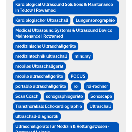
Kardiological Ultrasound Solutions & Maintenance
in Teltow | Rowamed
Kardiologischer Ultraschall
Lungensonographie
Medical Ultrasound Systems & Ultrasound Device
Maintenance | Rowamed
medizinische Ultraschallgeräte
medizintechnik ultraschall
mindray
mobiles Ultraschallgerät
mobile ultraschallgeräte
POCUS
portable ultraschallgeräte
roi
roi-rechner
Scan Coach
sonographiegeräte
Sonoscape
Transthorakale Echokardiographie
Ultraschall
ultraschall-diagnostik
Ultraschallgeräte für Medizin & Rettungswesen -