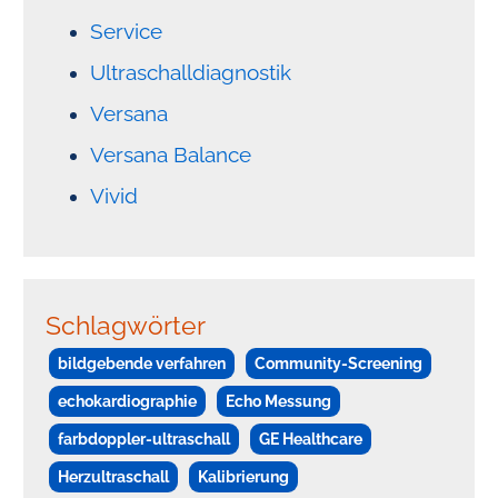
Service
Ultraschalldiagnostik
Versana
Versana Balance
Vivid
Schlagwörter
bildgebende verfahren
Community-Screening
echokardiographie
Echo Messung
farbdoppler-ultraschall
GE Healthcare
Herzultraschall
Kalibrierung