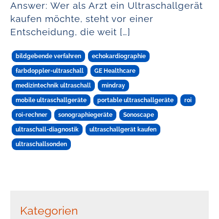
Answer: Wer als Arzt ein Ultraschallgerät
kaufen möchte, steht vor einer
Entscheidung, die weit […]
bildgebende verfahren
echokardiographie
farbdoppler-ultraschall
GE Healthcare
medizintechnik ultraschall
mindray
mobile ultraschallgeräte
portable ultraschallgeräte
roi
roi-rechner
sonographiegeräte
Sonoscape
ultraschall-diagnostik
ultraschallgerät kaufen
ultraschallsonden
Kategorien