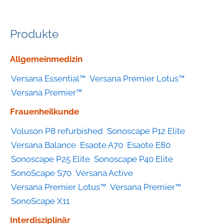
Produkte
Geräte
Allgemeinmedizin
nach
Versana Essential™
Versana Premier Lotus™
Kategorie
Versana Premier™
Frauenheilkunde
Voluson P8 refurbished
Sonoscape P12 Elite
Versana Balance
Esaote A70
Esaote E80
Sonoscape P25 Elite
Sonoscape P40 Elite
SonoScape S70
Versana Active
Versana Premier Lotus™
Versana Premier™
SonoScape X11
Interdisziplinär