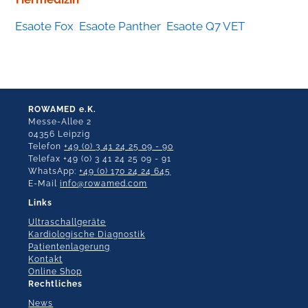
Esaote Fox
Esaote Panther
Esaote Q7 VET
ROWAMED e.K.
Messe-Allee 2
04356 Leipzig
Telefon
+49 (0) 3 41 24 25 09 - 90
Telefax +49 (0) 3 41 24 25 09 - 91
WhatsApp:
+49 (0) 170 24 24 645
E-Mail
info@rowamed.com
Links
Ultraschallgeräte
Kardiologische Diagnostik
Patientenlagerung
Kontakt
Online Shop
Rechtliches
News