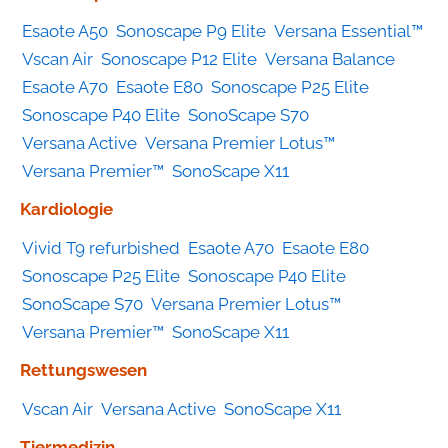
Esaote A50
Sonoscape P9 Elite
Versana Essential™
Vscan Air
Sonoscape P12 Elite
Versana Balance
Esaote A70
Esaote E80
Sonoscape P25 Elite
Sonoscape P40 Elite
SonoScape S70
Versana Active
Versana Premier Lotus™
Versana Premier™
SonoScape X11
Kardiologie
Vivid T9 refurbished
Esaote A70
Esaote E80
Sonoscape P25 Elite
Sonoscape P40 Elite
SonoScape S70
Versana Premier Lotus™
Versana Premier™
SonoScape X11
Rettungswesen
Vscan Air
Versana Active
SonoScape X11
Tiermedizin