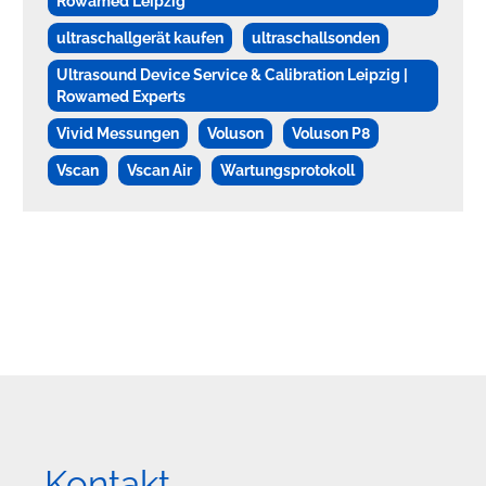
Rowamed Leipzig
ultraschallgerät kaufen
ultraschallsonden
Ultrasound Device Service & Calibration Leipzig |
Rowamed Experts
Vivid Messungen
Voluson
Voluson P8
Vscan
Vscan Air
Wartungsprotokoll
Kontakt