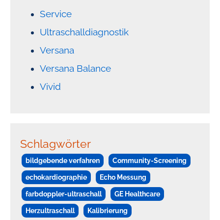
Service
Ultraschalldiagnostik
Versana
Versana Balance
Vivid
Schlagwörter
bildgebende verfahren
Community-Screening
echokardiographie
Echo Messung
farbdoppler-ultraschall
GE Healthcare
Herzultraschall
Kalibrierung