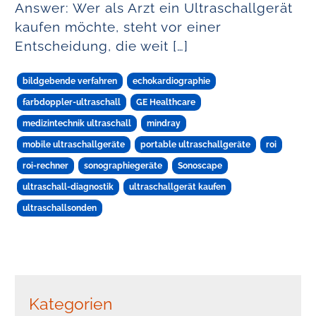
Answer: Wer als Arzt ein Ultraschallgerät
kaufen möchte, steht vor einer
Entscheidung, die weit […]
bildgebende verfahren
echokardiographie
farbdoppler-ultraschall
GE Healthcare
medizintechnik ultraschall
mindray
mobile ultraschallgeräte
portable ultraschallgeräte
roi
roi-rechner
sonographiegeräte
Sonoscape
ultraschall-diagnostik
ultraschallgerät kaufen
ultraschallsonden
Kategorien