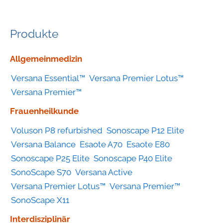
Produkte
Geräte
Allgemeinmedizin
nach
Versana Essential™
Versana Premier Lotus™
Kategorie
Versana Premier™
Frauenheilkunde
Voluson P8 refurbished
Sonoscape P12 Elite
Versana Balance
Esaote A70
Esaote E80
Sonoscape P25 Elite
Sonoscape P40 Elite
SonoScape S70
Versana Active
Versana Premier Lotus™
Versana Premier™
SonoScape X11
Interdisziplinär