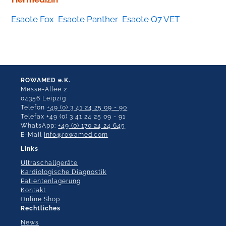
Esaote Fox
Esaote Panther
Esaote Q7 VET
ROWAMED e.K.
Messe-Allee 2
04356 Leipzig
Telefon
+49 (0) 3 41 24 25 09 - 90
Telefax +49 (0) 3 41 24 25 09 - 91
WhatsApp:
+49 (0) 170 24 24 645
E-Mail
info@rowamed.com
Links
Ultraschallgeräte
Kardiologische Diagnostik
Patientenlagerung
Kontakt
Online Shop
Rechtliches
News