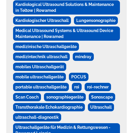
Kardiological Ultrasound Solutions & Maintenance
in Teltow | Rowamed
Kardiologischer Ultraschall
Lungensonographie
Medical Ultrasound Systems & Ultrasound Device
Maintenance | Rowamed
medizinische Ultraschallgeräte
medizintechnik ultraschall
mindray
mobiles Ultraschallgerät
mobile ultraschallgeräte
POCUS
portable ultraschallgeräte
roi
roi-rechner
Scan Coach
sonographiegeräte
Sonoscape
Transthorakale Echokardiographie
Ultraschall
ultraschall-diagnostik
Ultraschallgeräte für Medizin & Rettungswesen -