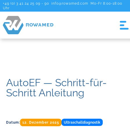
+49 (0) 3 41 24 25 09 - 90
info@rowamed.com
Mo-Fr 8:00-18:00
Uhr
AutoEF — Schritt-für-
Schritt Anleitung
Datum:
12. Dezember 2025
Ultraschalldiagnostik