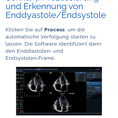
und Erkennung von
Enddyastole/Endsystole
Klicken Sie auf
Process
, um die
automatische Verfolgung starten zu
lassen. Die Software identifiziert dann
den Enddiastolen‑ und
Endsystolen‑Frame.