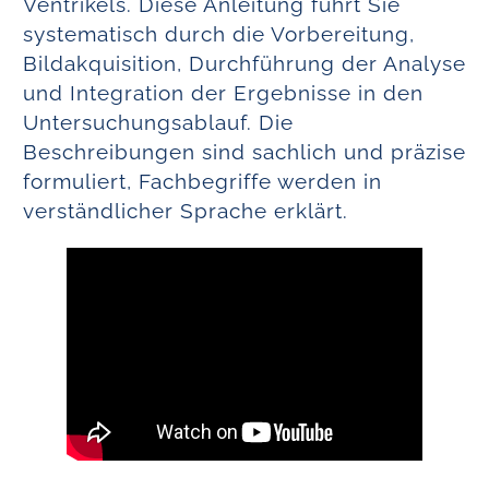
Ventrikels. Diese Anleitung führt Sie
systematisch durch die Vorbereitung,
Bildakquisition, Durchführung der Analyse
und Integration der Ergebnisse in den
Untersuchungsablauf. Die
Beschreibungen sind sachlich und präzise
formuliert, Fachbegriffe werden in
verständlicher Sprache erklärt.