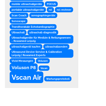
mobile ultraschallgeräte
POCUS
portable ultraschallgeräte
roi
roi-rechner
Scan Coach
sonographiegeräte
Sonoscape
Transthorakale Echokardiographie
Ultraschall
ultraschall-diagnostik
Ultraschallgeräte für Medizin & Rettungswesen
- Rowamed Leipzig
ultraschallgerät kaufen
ultraschallsonden
Ultrasound Device Service & Calibration
Leipzig | Rowamed Experts
Vivid Messungen
Voluson
Voluson P8
Vscan
Vscan Air
Wartungsprotokoll