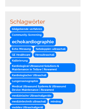
Schlagwörter
bildgebende verfahren
Community-Screening
echokardiographie
Echo Messung
farbdoppler-ultraschall
GE Healthcare
Herzultraschall
Kalibrierung
Kardiological Ultrasound Solutions &
Maintenance in Teltow | Rowamed
Kardiologischer Ultraschall
Lungensonographie
Medical Ultrasound Systems & Ultrasound
Device Maintenance | Rowamed
medizinische Ultraschallgeräte
medizintechnik ultraschall
mindray
mobiles Ultraschallgerät