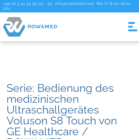
+49 (0) 3 41 24 25 09 - 90
info@rowamed.com
Mo-Fr 8:00-18:00
Uhr
Serie: Bedienung des
medizinischen
Ultraschallgerätes
Voluson S8 Touch von
GE Healthcare /