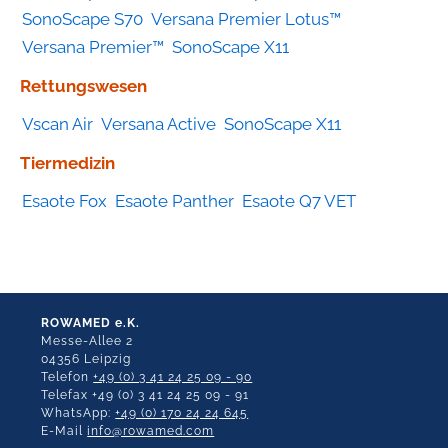
SonoScape S70
Versana Premier Lotus™
Versana Premier™
SonoScape X11
Rettungswesen
Vscan Air
Versana Active
SonoScape X11
Tiermedizin
Esaote Fox
Esaote Panther
Esaote Q7 VET
ROWAMED e.K.
Messe-Allee 2
04356 Leipzig
Telefon
+49 (0) 3 41 24 25 09 - 90
Telefax +49 (0) 3 41 24 25 09 - 91
WhatsApp:
+49 (0) 170 24 24 645
E-Mail
info@rowamed.com