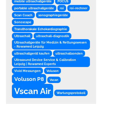
mobile ultraschallgeräte
POCUS
portable ultraschallgeräte
roi
roi-rechner
Scan Coach
sonographiegeräte
Sonoscape
Transthorakale Echokardiographie
Ultraschall
ultraschall-diagnostik
Ultraschallgeräte für Medizin & Rettungswesen
- Rowamed Leipzig
ultraschallgerät kaufen
ultraschallsonden
Ultrasound Device Service & Calibration
Leipzig | Rowamed Experts
Vivid Messungen
Voluson
Voluson P8
Vscan
Vscan Air
Wartungsprotokoll