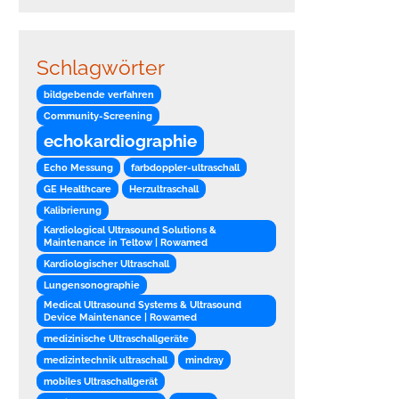
Schlagwörter
bildgebende verfahren
Community-Screening
echokardiographie
Echo Messung
farbdoppler-ultraschall
GE Healthcare
Herzultraschall
Kalibrierung
Kardiological Ultrasound Solutions &
Maintenance in Teltow | Rowamed
Kardiologischer Ultraschall
Lungensonographie
Medical Ultrasound Systems & Ultrasound
Device Maintenance | Rowamed
medizinische Ultraschallgeräte
medizintechnik ultraschall
mindray
mobiles Ultraschallgerät