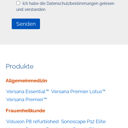
Ich habe die Datenschutzbestimmungen gelesen
und verstanden
Produkte
Geräte
Allgemeinmedizin
nach
Versana Essential™
Versana Premier Lotus™
Kategorie
Versana Premier™
Frauenheilkunde
Voluson P8 refurbished
Sonoscape P12 Elite