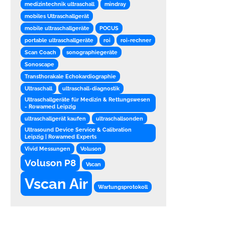
medizintechnik ultraschall
mindray
mobiles Ultraschallgerät
mobile ultraschallgeräte
POCUS
portable ultraschallgeräte
roi
roi-rechner
Scan Coach
sonographiegeräte
Sonoscape
Transthorakale Echokardiographie
Ultraschall
ultraschall-diagnostik
Ultraschallgeräte für Medizin & Rettungswesen
- Rowamed Leipzig
ultraschallgerät kaufen
ultraschallsonden
Ultrasound Device Service & Calibration
Leipzig | Rowamed Experts
Vivid Messungen
Voluson
Voluson P8
Vscan
Vscan Air
Wartungsprotokoll