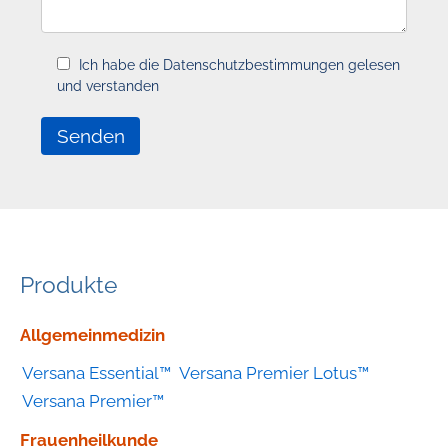
Ich habe die Datenschutzbestimmungen gelesen
und verstanden
Produkte
Geräte
Allgemeinmedizin
nach
Versana Essential™
Versana Premier Lotus™
Kategorie
Versana Premier™
Frauenheilkunde