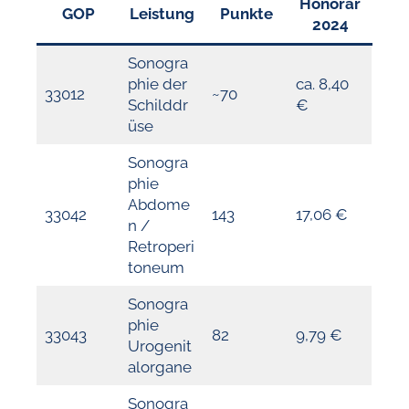
Honorar
GOP
Leistung
Punkte
2024
Sonogra
phie der
ca. 8,40
33012
~70
Schilddr
€
üse
Sonogra
phie
Abdome
33042
143
17,06 €
n /
Retroperi
toneum
Sonogra
phie
33043
82
9,79 €
Urogenit
alorgane
Sonogra