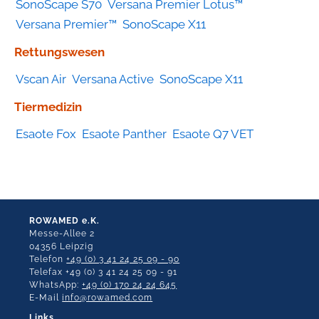
SonoScape S70
Versana Premier Lotus™
Versana Premier™
SonoScape X11
Rettungswesen
Vscan Air
Versana Active
SonoScape X11
Tiermedizin
Esaote Fox
Esaote Panther
Esaote Q7 VET
ROWAMED e.K.
Messe-Allee 2
04356 Leipzig
Telefon
+49 (0) 3 41 24 25 09 - 90
Telefax +49 (0) 3 41 24 25 09 - 91
WhatsApp:
+49 (0) 170 24 24 645
E-Mail
info@rowamed.com
Links