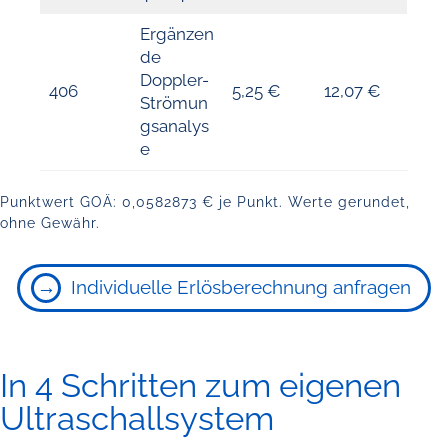
Ergänzen
de
Doppler-
406
5,25 €
12,07 €
Strömun
gsanalys
e
Punktwert GOÄ: 0,0582873 € je Punkt. Werte gerundet,
ohne Gewähr.
Individuelle Erlösberechnung anfragen
In 4 Schritten zum eigenen
Ultraschallsystem