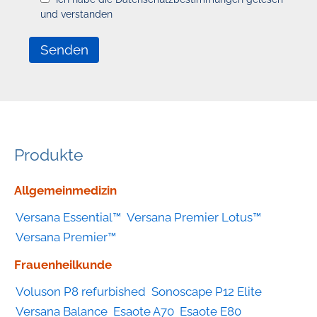
und verstanden
Produkte
Geräte
Allgemeinmedizin
nach
Versana Essential™
Versana Premier Lotus™
Kategorie
Versana Premier™
Frauenheilkunde
Voluson P8 refurbished
Sonoscape P12 Elite
Versana Balance
Esaote A70
Esaote E80