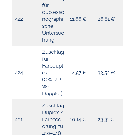
für
duplexso
422
nographi
11,66 €
26,81 €
sche
Untersuc
hung
Zuschlag
für
Farbdupl
424
ex
14,57 €
33,52 €
(CW-/P
W-
Doppler)
Zuschlag
Duplex /
401
Farbcodi
10,14 €
23,31 €
erung zu
410–418