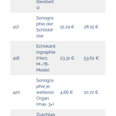
(beidseit
s)
Sonogra
phie der
417
12,24 €
28,15 €
Schilddr
üse
Echokard
iographie
418
(Herz,
23,31 €
53,62 €
M-/B-
Mode)
Sonogra
phie je
420
weiteres
4,66 €
10,72 €
Organ
(max. 3×)
Zuschlag