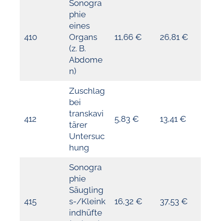
Sonogra
phie
eines
410
Organs
11,66 €
26,81 €
(z. B.
Abdome
n)
Zuschlag
bei
transkavi
412
5,83 €
13,41 €
tärer
Untersuc
hung
Sonogra
phie
Säugling
415
s-/Kleink
16,32 €
37,53 €
indhüfte