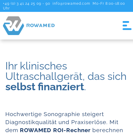
+49 (0) 3 41 24 25 09 - 90
info@rowamed.com
Mo-Fr 8:00-18:00
Uhr
Ihr klinisches
Ultraschallgerät, das sich
selbst finanziert
.
Hochwertige Sonographie steigert
Diagnostikqualität und Praxiserlöse. Mit
dem
ROWAMED ROI-Rechner
berechnen